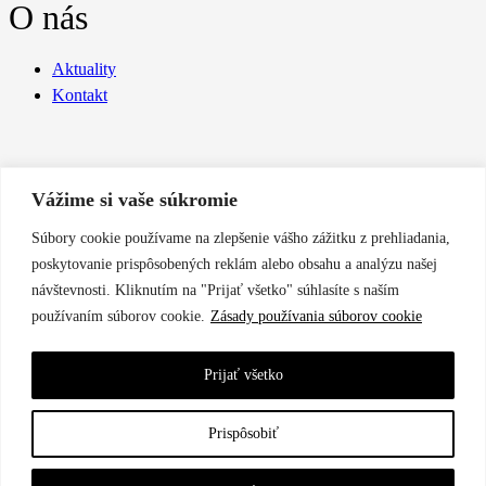
O nás
Aktuality
Kontakt
Vážime si vaše súkromie
Súbory cookie používame na zlepšenie vášho zážitku z prehliadania,
Táto stránka je chránená s reCAPTCHA.
Ochrana údajov
poskytovanie prispôsobených reklám alebo obsahu a analýzu našej
&
Podmienky používania
.
návštevnosti. Kliknutím na "Prijať všetko" súhlasíte s naším
Všetky práva vyhradené © 2026 Tri Duby. Web stránka od
používaním súborov cookie.
Zásady používania súborov cookie
okto.digital
Prijať všetko
Cookies
Ochrana osobných údajov
Prispôsobiť