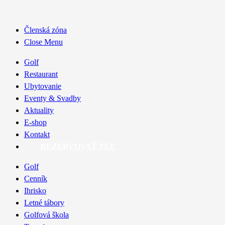
Členská zóna
Close Menu
Golf
Restaurant
Ubytovanie
Eventy & Svadby
Aktuality
E-shop
Kontakt
REZERVOVAŤ TEE
Golf
Cenník
Ihrisko
Letné tábory
Golfová škola