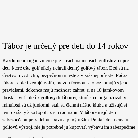
Tábor je určený pre deti do 14 rokov
Každoročne organizujeme pre našich najmenších golfistov, či pre
deti, ktoré ešte golf nikdy nehrali denný golfový tábor. Deti sú na
čerstvom vzduchu, bezpečnom mieste a v krásnej prírode. Počas
tábora sa deti venujú golfu, hravou formou sa oboznamujú s jeho
pravidlami, dokonca majú možnosť zahrať si na 18 jamkovom
ihrisku. Veľa detí z golfových táborov, ktoré sme organizovali v
minulosti sú už juniormi, stali sa členmi nášho klubu a užívajú si
tento krásny šport spolu s ich rodinami. V tábore majú deti
zabezpečenú pravidelnú stravu a pitný režim. Pokiaľ deti nemajú
golfovú výstroj, nie je potrebné ju kupovať, výbavu im zabezpečíme