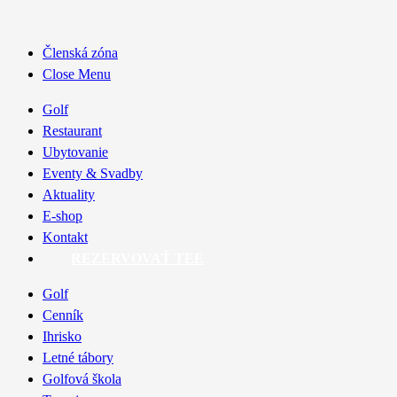
Členská zóna
Close Menu
Golf
Restaurant
Ubytovanie
Eventy & Svadby
Aktuality
E-shop
Kontakt
REZERVOVAŤ TEE
Golf
Cenník
Ihrisko
Letné tábory
Golfová škola