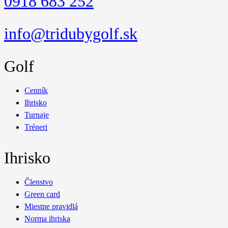
0918 683 252
info@tridubygolf.sk
Golf
Cenník
Ihrisko
Turnaje
Tréneri
Ihrisko
Členstvo
Green card
Miestne pravidlá
Norma ihriska