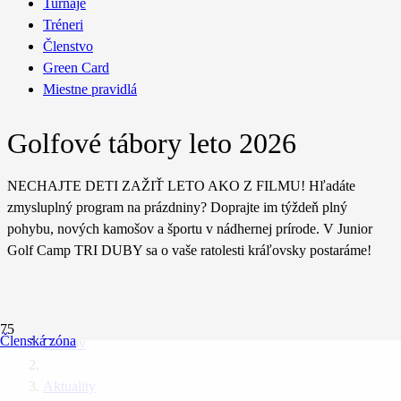
Turnaje
Tréneri
Členstvo
Green Card
Miestne pravidlá
Golfové tábory leto 2026
NECHAJTE DETI ZAŽIŤ LETO AKO Z FILMU! Hľadáte
zmysluplný program na prázdniny? Doprajte im týždeň plný
pohybu, nových kamošov a športu v nádhernej prírode. V Junior
Golf Camp TRI DUBY sa o vaše ratolesti kráľovsky postaráme!
Členská zóna
Domov
Aktuality