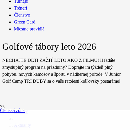
Turnaje
Tréneri
Členstvo
Green Card
Miestne pravidlá
Golfové tábory leto 2026
NECHAJTE DETI ZAŽIŤ LETO AKO Z FILMU! Hľadáte
zmysluplný program na prázdniny? Doprajte im týždeň plný
pohybu, nových kamošov a športu v nádhernej prírode. V Junior
Golf Camp TRI DUBY sa o vaše ratolesti kráľovsky postaráme!
Členská zóna
Domov
Aktuality