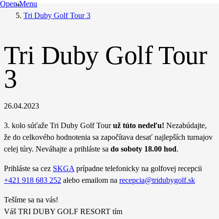
Open Menu
Tri Duby Golf Tour 3
Tri Duby Golf Tour
3
26.04.2023
3. kolo súťaže Tri Duby Golf Tour
už túto nedeľu!
Nezabúdajte,
že do celkového hodnotenia sa započítava desať najlepších turnajov
celej túry. Neváhajte a prihláste sa
do soboty 18.00 hod
.
Prihláste sa cez
SKGA
prípadne telefonicky na golfovej recepcii
+421 918 683 252
alebo emailom na
recepcia@tridubygolf.sk
Tešíme sa na vás!
Váš TRI DUBY GOLF RESORT tím