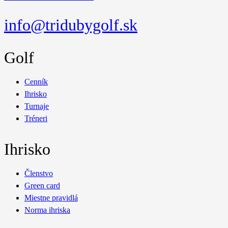
info@tridubygolf.sk
Golf
Cenník
Ihrisko
Turnaje
Tréneri
Ihrisko
Členstvo
Green card
Miestne pravidlá
Norma ihriska