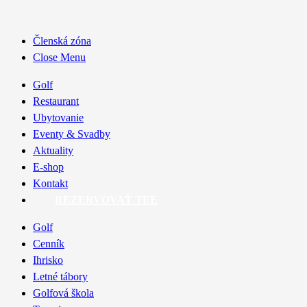
Členská zóna
Close Menu
Golf
Restaurant
Ubytovanie
Eventy & Svadby
Aktuality
E-shop
Kontakt
REZERVOVAŤ TEE
Golf
Cenník
Ihrisko
Letné tábory
Golfová škola