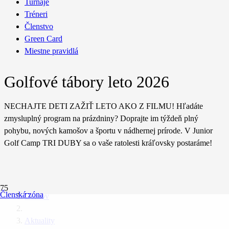
Turnaje
Tréneri
Členstvo
Green Card
Miestne pravidlá
Golfové tábory leto 2026
NECHAJTE DETI ZAŽIŤ LETO AKO Z FILMU! Hľadáte
zmysluplný program na prázdniny? Doprajte im týždeň plný
pohybu, nových kamošov a športu v nádhernej prírode. V Junior
Golf Camp TRI DUBY sa o vaše ratolesti kráľovsky postaráme!
Členská zóna
Domov
Aktuality