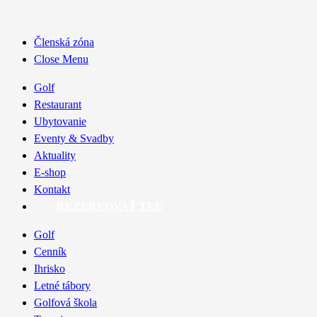
Členská zóna
Close Menu
Golf
Restaurant
Ubytovanie
Eventy & Svadby
Aktuality
E-shop
Kontakt
REZERVOVAŤ TEE
Golf
Cenník
Ihrisko
Letné tábory
Golfová škola