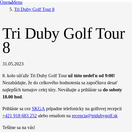
Open Menu
Tri Duby Golf Tour 8
Tri Duby Golf Tour
8
31.05.2023
8. kolo súťaže Tri Duby Golf Tour
už túto nedeľu od 9:00!
Nezabúdajte, že do celkového hodnotenia sa započítava desať
najlepších turnajov celej túry. Neváhajte a prihláste sa
do soboty
18.00 hod
.
Prihláste sa cez
SKGA
prípadne telefonicky na golfovej recepcii
+421 918 683 252
alebo emailom na
recepcia@tridubygolf.sk
Tešíme sa na vás!