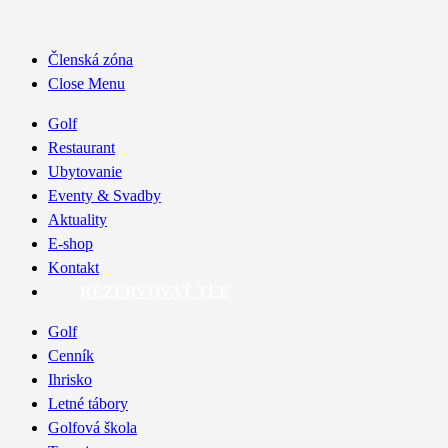
Členská zóna
Close Menu
Golf
Restaurant
Ubytovanie
Eventy & Svadby
Aktuality
E-shop
Kontakt
REZERVOVAŤ TEE
Golf
Cenník
Ihrisko
Letné tábory
Golfová škola