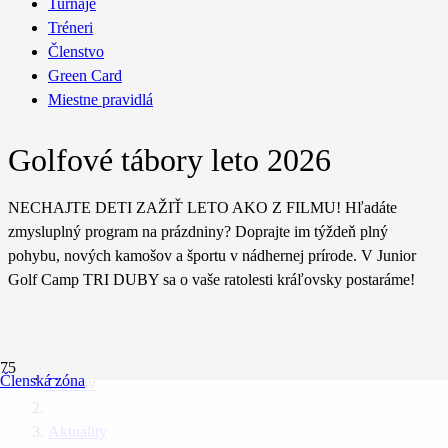
Turnaje
Tréneri
Členstvo
Green Card
Miestne pravidlá
Golfové tábory leto 2026
NECHAJTE DETI ZAŽIŤ LETO AKO Z FILMU! Hľadáte
zmysluplný program na prázdniny? Doprajte im týždeň plný
pohybu, nových kamošov a športu v nádhernej prírode. V Junior
Golf Camp TRI DUBY sa o vaše ratolesti kráľovsky postaráme!
Členská zóna
Domov
Aktuality